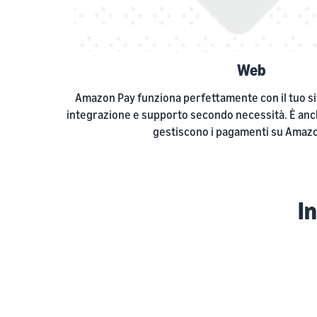
Web
Amazon Pay funziona perfettamente con il tuo sit
integrazione e supporto secondo necessità. È anc
gestiscono i pagamenti su Amaz
I