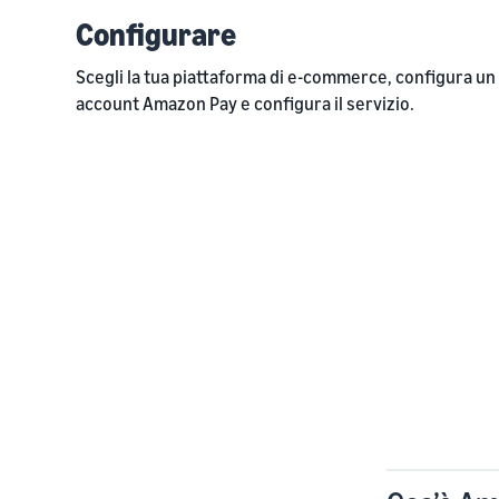
Configurare
Scegli la tua piattaforma di e-commerce, configura un
account Amazon Pay e configura il servizio.