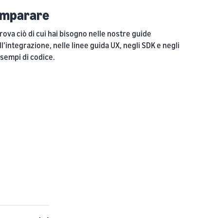
Imparare
rova ciò di cui hai bisogno nelle nostre guide
ll’integrazione, nelle linee guida UX, negli SDK e negli
sempi di codice.