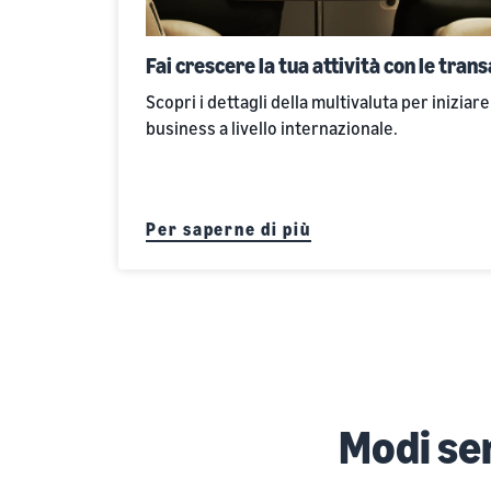
Fai crescere la tua attività con le tran
Scopri i dettagli della multivaluta per iniziar
business a livello internazionale.
Per saperne di più
Modi se