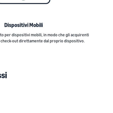
Dispositivi Mobili
 per dispositivi mobili, in modo che gli acquirenti
 check-out direttamente dal proprio dispositivo.
si