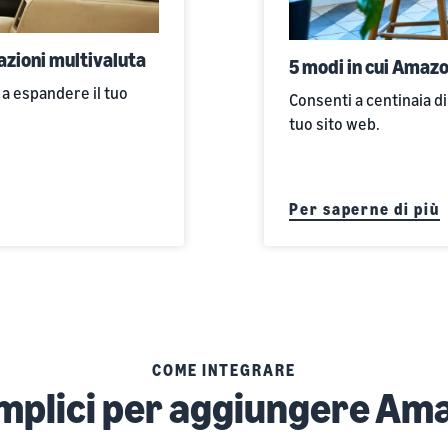
sazioni multivaluta
5 modi in cui Amazo
e a espandere il tuo
Consenti a centinaia di
tuo sito web.
Per saperne di più
COME INTEGRARE
mplici per aggiungere Am