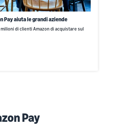
n Pay aiuta le grandi aziende
 milioni di clienti Amazon di acquistare sul
azon Pay