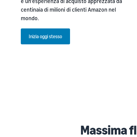
e un’esperienza di acquisto apprezzata da
centinaia di milioni di clienti Amazon nel
mondo.
Inizia oggi stesso
Massima fl