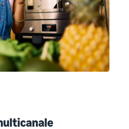
multicanale