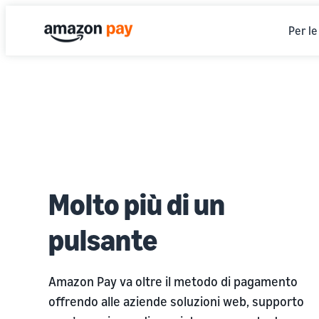
Per le
Molto più di un
pulsante
Amazon Pay va oltre il metodo di pagamento
offrendo alle aziende soluzioni web, supporto