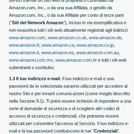
servizi tramite un sito web di proprietà o controllato da
Amazon.com, Inc., o da una sua Affiliata, o gestito da
Amazon.com, Inc., o da sue Affiliate per conto di terze parti
("
Siti del Network Amazon
"), inclusi in via esemplificativa e
non esaustiva tutti i siti web attualmente registrati agli indirizzi
www.amazon.com
,
www.amazon.co.uk
,
www.amazon.de
,
www.amazon.fr
,
www.amazon.ca
,
www.amazon.co.jp
,
www.amazon.it
,
www.amazon.es
,
www.amazon.com.au
,
www.amazon.com.mx
,
www.amazon.com.br
e tutti i siti web
subentranti o sostitutivi.
1.3 Il tuo indirizzo e-mail.
Il tuo indirizzo e-mail e una
password da te selezionata saranno utilizzati per accedere al
nostro Sito e per inviarti comunicazioni (come meglio descritto
nella Sezione 9.1). Ti potrà essere richiesto di rispondere a una
serie di domande di sicurezza o di scegliere altri codici di
accesso di sicurezza o credenziali, che potranno essere
utilizzati per consentire l'accesso al Servizio. Il tuo indirizzo e-
mail e la tua password costituiscono le tue "
Credenziali
".