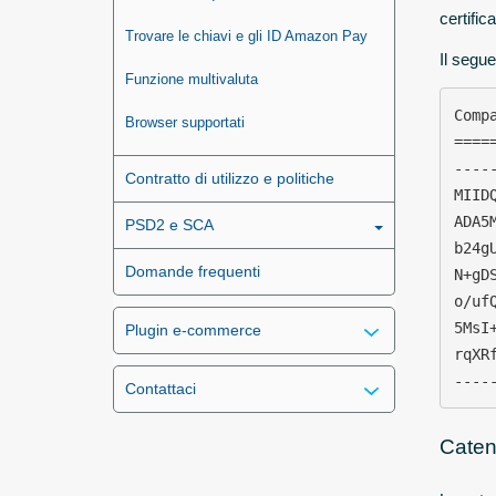
certifi
Trovare le chiavi e gli ID Amazon Pay
Il segue
Funzione multivaluta
Compa
Browser supportati
=====
----
Contratto di utilizzo e politiche
MIID
ADA5
PSD2 e SCA
b24g
Domande frequenti
N+gD
o/uf
5MsI
Plugin e-commerce
rqXR
----
Contattaci
Catene