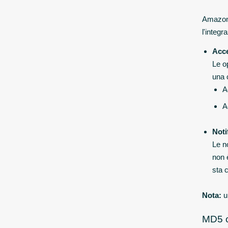
Amazon 
l'integ
Acc
Le o
una 
A
A
Noti
Le n
non 
sta c
Nota:
un
MD5 c