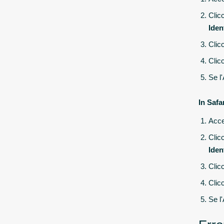
Clic
Iden
Clic
Clic
Se l
In Safar
Acced
Clic
Iden
Clic
Clic
Se l