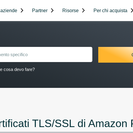
 aziende
Partner
Risorse
Per chi acquista
 e cosa devo fare?
tificati TLS/SSL di Amazon