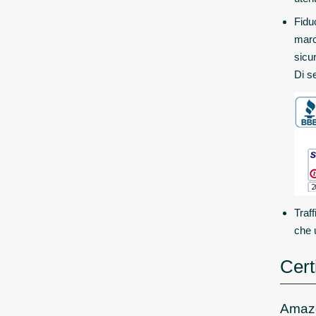
Fiduc
marc
sicur
Di s
Traf
che 
Cert
Amazo