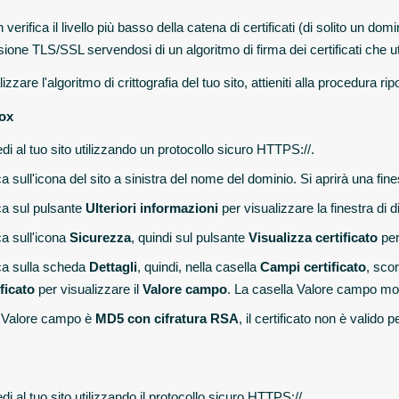
erifica il livello più basso della catena di certificati (di solito un 
ione TLS/SSL servendosi di un algoritmo di firma dei certificati che 
izzare l'algoritmo di crittografia del tuo sito, attieniti alla procedura rip
fox
di al tuo sito utilizzando un protocollo sicuro HTTPS://.
a sull'icona del sito a sinistra del nome del dominio. Si aprirà una fine
ca sul pulsante
Ulteriori informazioni
per visualizzare la finestra di 
ca sull'icona
Sicurezza
, quindi sul pulsante
Visualizza certificato
per
ca sulla scheda
Dettagli
, quindi, nella casella
Campi certificato
, sco
ificato
per visualizzare il
Valore campo
. La casella Valore campo mostr
l Valore campo è
MD5 con cifratura RSA
, il certificato non è valido
i al tuo sito utilizzando il protocollo sicuro HTTPS://.