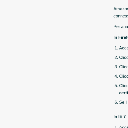
Amazon v
conness
Per anal
In Fire
Acce
Clicc
Clic
Clic
Clic
cert
Se i
In IE 7
Acced