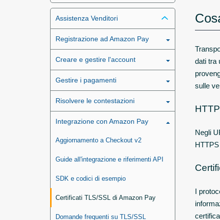
Cosa
Assistenza Venditori
Registrazione ad Amazon Pay
Transpor
Creare e gestire l'account
dati tra
provenga
Gestire i pagamenti
sulle v
Risolvere le contestazioni
HTTP
Integrazione con Amazon Pay
Negli U
Aggiornamento a Checkout v2
HTTPS i 
Guide all'integrazione e riferimenti API
Certi
SDK e codici di esempio
I protoc
Certificati TLS/SSL di Amazon Pay
informaz
certific
Domande frequenti su TLS/SSL