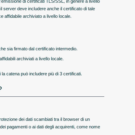
 l'emissione di certificati TLS/SSL, in genere a livello
l server deve includere anche il certificato di tale
affidabile archiviato a livello locale.
che sia firmato dal certificato intermedio.
fidabili archiviati a livello locale.
a catena può includere più di 3 certificati.
?
protezione dei dati scambiati tra il browser di un
 e dei pagamenti o ai dati degli acquirenti, come nome