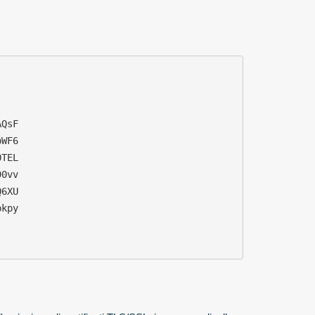
QsF

WF6

TEL

0vv

6XU

kpy
