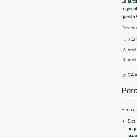
Le autor
regional
questa C
Di segui
Scari
Verif
Verif
Le CA in
Perc
Ecco alc
Sicur
acqu
utent