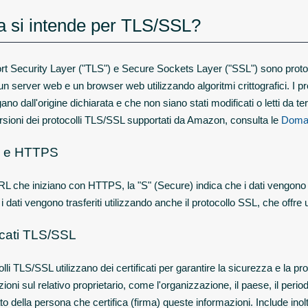
 si intende per TLS/SSL?
t Security Layer ("TLS") e Secure Sockets Layer ("SSL") sono protocoll
 un server web e un browser web utilizzando algoritmi crittografici. I 
no dall'origine dichiarata e che non siano stati modificati o letti da t
ersioni dei protocolli TLS/SSL supportati da Amazon, consulta le
Doman
 e HTTPS
RL che iniziano con HTTPS, la "S" (Secure) indica che i dati vengon
dati vengono trasferiti utilizzando anche il protocollo SSL, che offre u
ficati TLS/SSL
olli TLS/SSL utilizzano dei certificati per garantire la sicurezza e la pr
ioni sul relativo proprietario, come l'organizzazione, il paese, il periodo 
ato della persona che certifica (firma) queste informazioni. Include inol