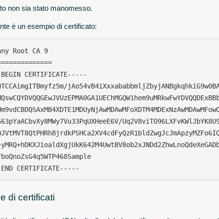
cato non sia stato manomesso.
nte è un esempio di certificato:
ny Root CA 9

=============

-BEGIN CERTIFICATE-----

QTCCAimgITBmyfz5m/jAo54vB4iXxxababbmljZbyjANBgkqhkiG9w0BA
MQswCQYDVQQGEwJVUzEPMA0GA1UEChMGQW1hem9uMRkwFwYDVQQDExBBb
Um9vdCBDQSAxMB4XDTE1MDUyNjAwMDAwMFoXDTM4MDExNzAwMDAwMFowO
S63pYaACbvXy8MWy7Vu33PqUXHeeE6V/Uq2V8viTO96LXFvKWlJbYK8U9
QJVtMVT8QtPHRh8jrdkPSHCa2XV4cdFyQzR1bldZwgJcJmApzyMZFo6IQ
+yMRQ+hDKXJioaldXgjUkK642M4UwtBV8ob2xJNDd2ZhwLnoQdeXeGADb
fboQnoZsG4q5WTP468Sample

-END CERTIFICATE-----
 di certificati