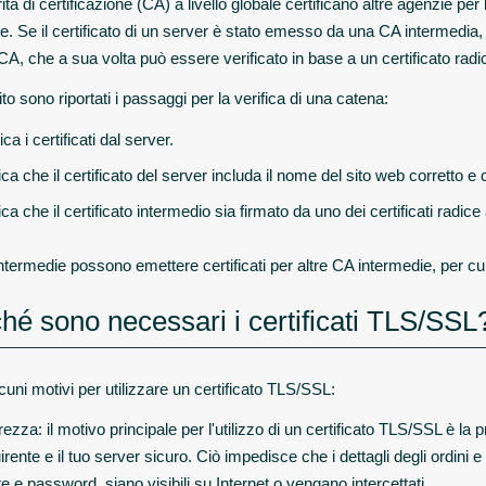
ità di certificazione (CA) a livello globale certificano altre agenzie per
e. Se il certificato di un server è stato emesso da una CA intermedia, i
A, che a sua volta può essere verificato in base a un certificato radice 
to sono riportati i passaggi per la verifica di una catena:
ca i certificati dal server.
ica che il certificato del server includa il nome del sito web corretto e 
ica che il certificato intermedio sia firmato da uno dei certificati radice af
termedie possono emettere certificati per altre CA intermedie, per cui l
hé sono necessari i certificati TLS/SSL
uni motivi per utilizzare un certificato TLS/SSL:
ezza: il motivo principale per l'utilizzo di un certificato TLS/SSL è la 
irente e il tuo server sicuro. Ciò impedisce che i dettagli degli ordini
e e password, siano visibili su Internet o vengano intercettati.