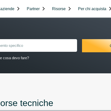
 aziende
Partner
Risorse
Per chi acquista
 e cosa devo fare?
orse tecniche