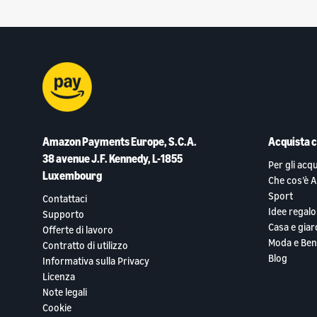
Amazon Payments Europe, S.C.A.
Acquista 
38 avenue J.F. Kennedy, L-1855
Per gli acqu
Luxembourg
Che cos’è 
Sport
Contattaci
Idee regalo
Supporto
Casa e giar
Offerte di lavoro
Moda e Ben
Contratto di utilizzo
Blog
Informativa sulla Privacy
Licenza
Note legali
Cookie